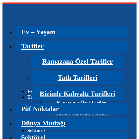
Ev – Yaşam
Tarifler
Ramazana Özel Tarifler
Tatlı Tarifleri
Ev – Yaşam
Bizimle Kahvaltı Tarifleri
Tarifler
Ramazana Özel Tarifler
Püf Noktalar
Tatlı Tarifleri
Bizimle Kahvaltı Tarifleri
Püf Noktalar
Dünya Mutfağı
Dünya Mutfağı
Sektörel
Sektörel