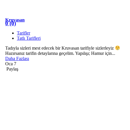
Kruvasan
0 (0)
Tarifler
Tatlı Tarifleri
Tadıyla sizleri mest edecek bir Kruvasan tarifiyle sizlerleyiz
Hazırsanız tarifin detaylarına geçelim. Yapılışı; Hamur için...
Daha Fazlası
Oca 7
Paylaş