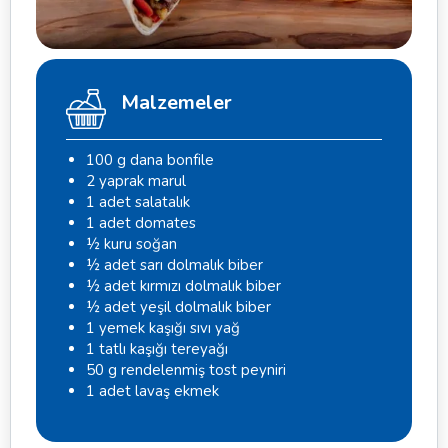
Malzemeler
100 g dana bonfile
2 yaprak marul
1 adet salatalık
1 adet domates
½ kuru soğan
½ adet sarı dolmalık biber
½ adet kırmızı dolmalık biber
½ adet yeşil dolmalık biber
1 yemek kaşığı sıvı yağ
1 tatlı kaşığı tereyağı
50 g rendelenmiş tost peyniri
1 adet lavaş ekmek