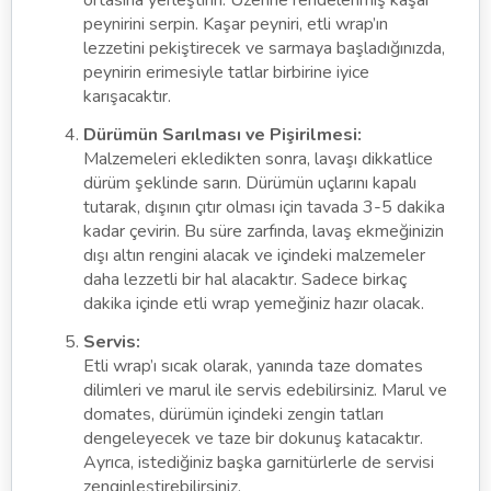
ortasına yerleştirin. Üzerine rendelenmiş kaşar
peynirini serpin. Kaşar peyniri, etli wrap’ın
lezzetini pekiştirecek ve sarmaya başladığınızda,
peynirin erimesiyle tatlar birbirine iyice
karışacaktır.
Dürümün Sarılması ve Pişirilmesi:
Malzemeleri ekledikten sonra, lavaşı dikkatlice
dürüm şeklinde sarın. Dürümün uçlarını kapalı
tutarak, dışının çıtır olması için tavada 3-5 dakika
kadar çevirin. Bu süre zarfında, lavaş ekmeğinizin
dışı altın rengini alacak ve içindeki malzemeler
daha lezzetli bir hal alacaktır. Sadece birkaç
dakika içinde etli wrap yemeğiniz hazır olacak.
Servis:
Etli wrap’ı sıcak olarak, yanında taze domates
dilimleri ve marul ile servis edebilirsiniz. Marul ve
domates, dürümün içindeki zengin tatları
dengeleyecek ve taze bir dokunuş katacaktır.
Ayrıca, istediğiniz başka garnitürlerle de servisi
zenginleştirebilirsiniz.