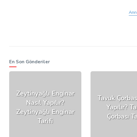
Anne
En Son Gönderiler
Zeytinyağlı Enginar
Tavuk Çorbas
Nasıl Yapılır?
Yapılır? T
Zeytinyağlı Enginar
Çorbası Ta
Tarifi