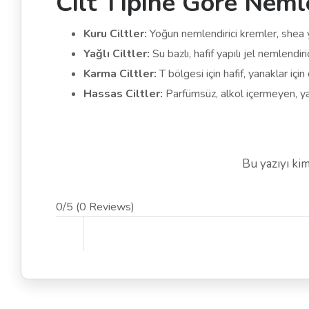
Cilt Tipine Göre Nemle
Kuru Ciltler:
Yoğun nemlendirici kremler, shea ya
Yağlı Ciltler:
Su bazlı, hafif yapılı jel nemlend
Karma Ciltler:
T bölgesi için hafif, yanaklar için
Hassas Ciltler:
Parfümsüz, alkol içermeyen, yatış
Bu yazıyı ki
0/5
(0 Reviews)