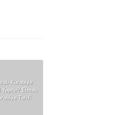
malı Kurabiye
 Yapılır? Elmalı
rabiye Tarifi