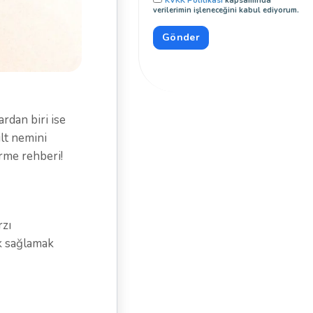
KVKK Politikası
kapsamında
verilerimin işleneceğini kabul ediyorum.
ardan biri ise
lt nemini
irme rehberi!
rzı
ek sağlamak