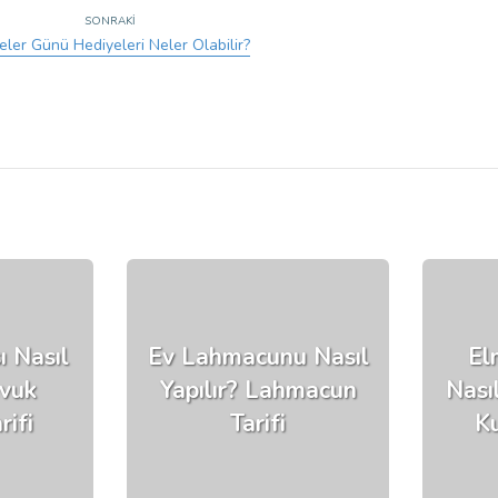
SONRAKI
ler Günü Hediyeleri Neler Olabilir?
ı Nasıl
Ev Lahmacunu Nasıl
El
avuk
Yapılır? Lahmacun
Nasıl
rifi
Tarifi
Ku